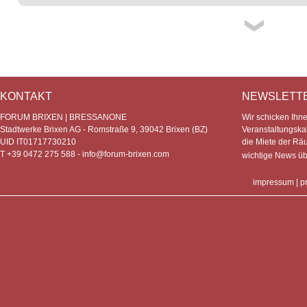
KONTAKT
NEWSLETT
FORUM BRIXEN | BRESSANONE
Wir schicken Ihn
Stadtwerke Brixen AG - Romstraße 9, 39042 Brixen (BZ)
Veranstaltungska
UID IT01717730210
die Miete der Rä
T +39 0472 275 588 -
info@forum-brixen.com
wichtige News ü
impressum
|
p