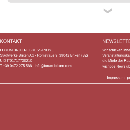
KONTAKT
NEWSLETT
FORUM BRIXEN | BRESSANONE
Wir schicken Ihn
Stadtwerke Brixen AG - Romstraße 9, 39042 Brixen (BZ)
Veranstaltungska
UID IT01717730210
die Miete der Rä
T +39 0472 275 588 -
info@forum-brixen.com
wichtige News ü
impressum
|
p