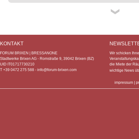
KONTAKT
NEWSLETT
FORUM BRIXEN | BRESSANONE
Wir schicken Ihn
Stadtwerke Brixen AG - Romstraße 9, 39042 Brixen (BZ)
Veranstaltungska
UID IT01717730210
die Miete der Rä
T +39 0472 275 588 -
info@forum-brixen.com
wichtige News ü
impressum
|
p