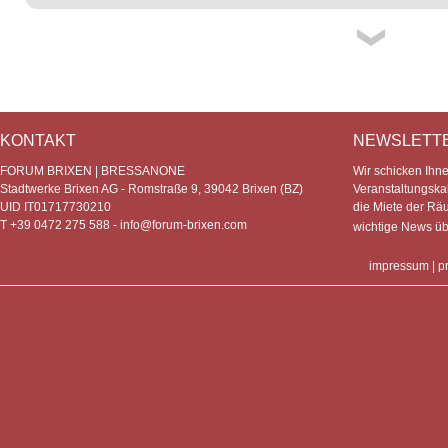
KONTAKT
NEWSLETT
FORUM BRIXEN | BRESSANONE
Wir schicken Ihn
Stadtwerke Brixen AG - Romstraße 9, 39042 Brixen (BZ)
Veranstaltungska
UID IT01717730210
die Miete der Rä
T +39 0472 275 588 -
info@forum-brixen.com
wichtige News ü
impressum
|
p