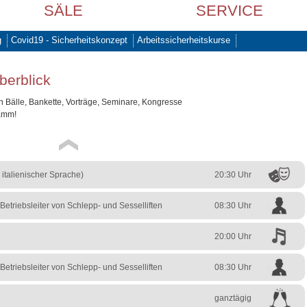
SÄLE
SERVICE
g
Covid19 - Sicherheitskonzept
Arbeitssicherheitskurse
berblick
 Bälle, Bankette, Vorträge, Seminare, Kongresse
ramm!
 italienischer Sprache)
20:30 Uhr
Betriebsleiter von Schlepp- und Sesselliften
08:30 Uhr
20:00 Uhr
Betriebsleiter von Schlepp- und Sesselliften
08:30 Uhr
ganztägig