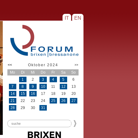
IT
EN
<<
Oktober 2024
>>
Mo
Di
Mi
Do
Fr
Sa
So
1
2
3
4
5
6
7
8
9
10
11
12
13
14
15
16
17
18
19
20
21
22
23
24
25
26
27
28
29
30
31