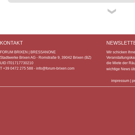
KONTAKT
NEWSLETT
FORUM BRIXEN | BRESSANONE
Wir schicken Ihn
Stadtwerke Brixen AG - Romstraße 9, 39042 Brixen (BZ)
Veranstaltungska
UID IT01717730210
die Miete der Rä
T +39 0472 275 588 -
info@forum-brixen.com
wichtige News ü
impressum
|
p