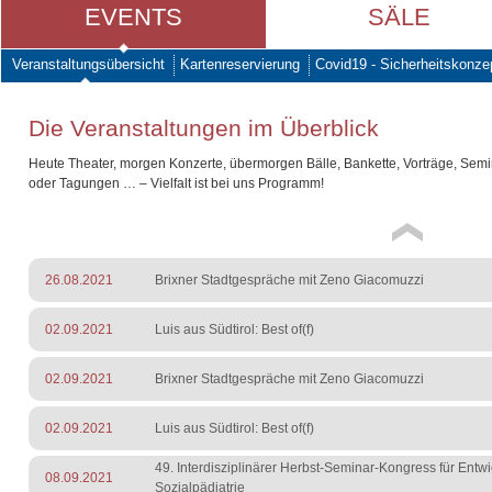
EVENTS
SÄLE
Veranstaltungsübersicht
Kartenreservierung
Covid19 - Sicherheitskonze
Die Veranstaltungen im Überblick
Heute Theater, morgen Konzerte, übermorgen Bälle, Bankette, Vorträge, Sem
oder Tagungen … – Vielfalt ist bei uns Programm!
26.08.2021
Brixner Stadtgespräche mit Zeno Giacomuzzi
02.09.2021
Luis aus Südtirol: Best of(f)
02.09.2021
Brixner Stadtgespräche mit Zeno Giacomuzzi
02.09.2021
Luis aus Südtirol: Best of(f)
49. Interdisziplinärer Herbst-Seminar-Kongress für Entw
08.09.2021
Sozialpädiatrie