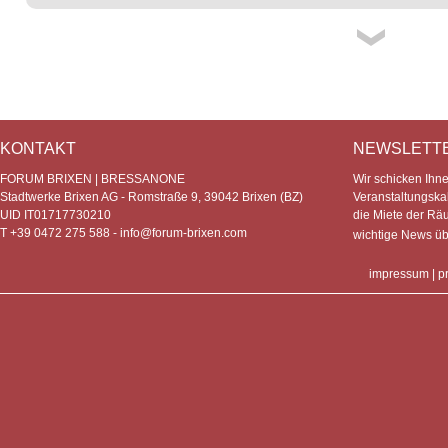
KONTAKT
NEWSLETT
FORUM BRIXEN | BRESSANONE
Wir schicken Ihn
Stadtwerke Brixen AG - Romstraße 9, 39042 Brixen (BZ)
Veranstaltungska
UID IT01717730210
die Miete der Rä
T +39 0472 275 588 -
info@forum-brixen.com
wichtige News ü
impressum
|
p