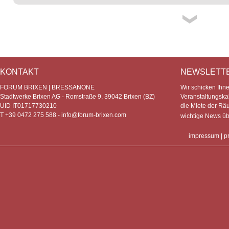
KONTAKT
NEWSLETT
FORUM BRIXEN | BRESSANONE
Wir schicken Ihn
Stadtwerke Brixen AG - Romstraße 9, 39042 Brixen (BZ)
Veranstaltungska
UID IT01717730210
die Miete der Rä
T +39 0472 275 588 -
info@forum-brixen.com
wichtige News ü
impressum
|
p