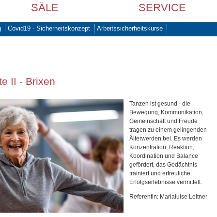
SÄLE
SERVICE
g
Covid19 - Sicherheitskonzept
Arbeitssicherheitskurse
 II - Brixen
Tanzen ist gesund - die
Bewegung, Kommunikation,
Gemeinschaft und Freude
tragen zu einem gelingenden
Älterwerden bei. Es werden
Konzentration, Reaktion,
Koordination und Balance
gefördert, das Gedächtnis
trainiert und erfreuliche
Erfolgserlebnisse vermittelt.
Referentin: Marialuise Leitner