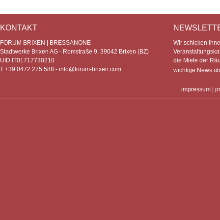
KONTAKT
NEWSLETT
FORUM BRIXEN | BRESSANONE
Wir schicken Ihn
Stadtwerke Brixen AG - Romstraße 9, 39042 Brixen (BZ)
Veranstaltungska
UID IT01717730210
die Miete der Rä
T +39 0472 275 588 -
info@forum-brixen.com
wichtige News ü
impressum
|
p