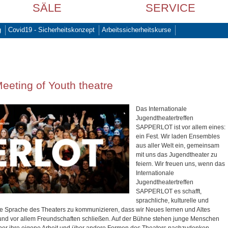
SÄLE
SERVICE
g
Covid19 - Sicherheitskonzept
Arbeitssicherheitskurse
Meeting of Youth theatre
Das Internationale
Jugendtheatertreffen
SAPPERLOT ist vor allem eines:
ein Fest. Wir laden Ensembles
aus aller Welt ein, gemeinsam
mit uns das Jugendtheater zu
feiern. Wir freuen uns, wenn das
Internationale
Jugendtheatertreffen
SAPPERLOT es schafft,
sprachliche, kulturelle und
 Sprache des Theaters zu kommunizieren, dass wir Neues lernen und Altes
und vor allem Freundschaften schließen. Auf der Bühne stehen junge Menschen