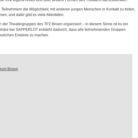
über ihre eigene Arbeit und über andere Formen des Theaters nachzudenken.
 Teilnehmern die Möglichkeit, mit anderen jungen Menschen in Kontakt zu treten,
n, und dafür gibt es viele Aktivitäten.
der Theatergruppen des TPZ Brixen organisiert – in diesem Sinne ist es ein
sphäre bei SAPPERLOT entsteht dadurch, dass alle teilnehmenden Gruppen
sslichen Erlebnis zu machen.
rum Brixen