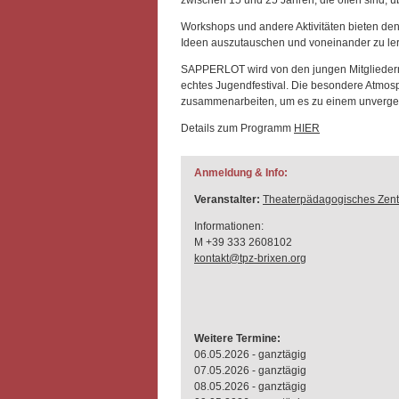
zwischen 15 und 25 Jahren, die offen sind, 
Workshops und andere Aktivitäten bieten den
Ideen auszutauschen und voneinander zu lerne
SAPPERLOT wird von den jungen Mitgliedern 
echtes Jugendfestival. Die besondere Atmo
zusammenarbeiten, um es zu einem unverge
Details zum Programm
HIER
Anmeldung & Info:
Veranstalter:
Theaterpädagogisches Zent
Informationen:
M +39 333 2608102
kontakt@tpz-brixen.org
Weitere Termine:
06.05.2026 - ganztägig
07.05.2026 - ganztägig
08.05.2026 - ganztägig