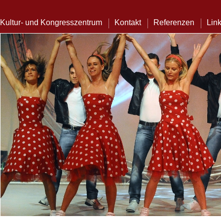
Kultur- und Kongresszentrum
Kontakt
Referenzen
Lin