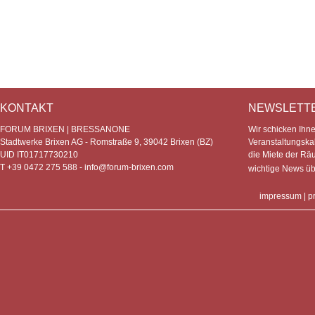
KONTAKT
NEWSLETT
FORUM BRIXEN | BRESSANONE
Wir schicken Ihn
Stadtwerke Brixen AG - Romstraße 9, 39042 Brixen (BZ)
Veranstaltungska
UID IT01717730210
die Miete der Rä
T +39 0472 275 588 -
info@forum-brixen.com
wichtige News ü
impressum
|
p