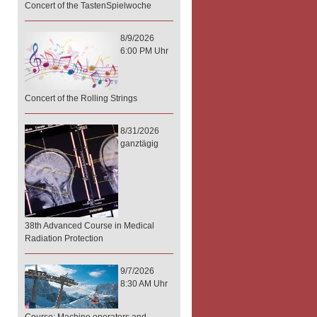
Concert of the TastenSpielwoche
8/9/2026
6:00 PM Uhr
Concert of the Rolling Strings
8/31/2026
ganztägig
38th Advanced Course in Medical
Radiation Protection
9/7/2026
8:30 AM Uhr