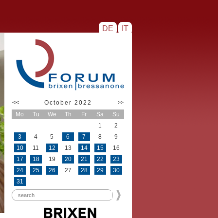
DE
IT
<<
October 2022
>>
Mo
Tu
We
Th
Fr
Sa
Su
1
2
3
4
5
6
7
8
9
10
11
12
13
14
15
16
17
18
19
20
21
22
23
24
25
26
27
28
29
30
31