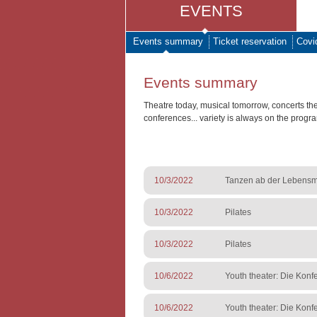
EVENTS
Events summary
Ticket reservation
Covi
Events summary
Theatre today, musical tomorrow, concerts th
conferences... variety is always on the progr
10/3/2022
Tanzen ab der Lebensmi
10/3/2022
Pilates
10/3/2022
Pilates
10/6/2022
Youth theater: Die Konf
10/6/2022
Youth theater: Die Konf