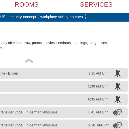
ROOMS
SERVICES
d19 - security concept
workplace saftey courses
e day after tomorrow, proms, movies, seminars, meetings, congresses,
am!
tte - Brixen
9:30 AM Uhr
5:30 PM Uhr
6:35 PM Uhr
erenz der Vögel (in german language)
8:45 AM Uhr
erenz der Vögel (in german language)
10:45 AM Uhr