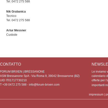
Tel. 0472 275 588
Nik Grabanica
Tecnico
Tel. 0472 275 588
Artur Messner
Custode
CONTATTO
NEWSLE
FORUM BRIXEN | BRESSANONE
Le inviamo vo
ASM Bressanone SpA - Via Roma 9, 39042 Bressanone (BZ)
calendario de
UID IT01717730210
offerte per l'
T +39 0472 275 588 -
info@forum-brixen.com
importanti 
impressum
|
p