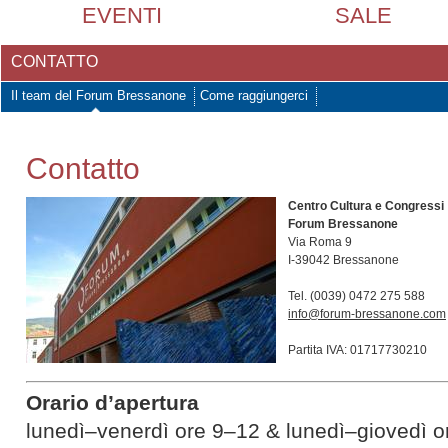
EVENTI
SALE
CONTATTO
Il team del Forum Bressanone
Come raggiungerci
Contatto
Centro Cultura e Congressi
Forum Bressanone
Via Roma 9
I-39042 Bressanone
Tel. (0039) 0472 275 588
info@forum-bressanone.com
Partita IVA: 01717730210
Orario d’apertura
lunedì–venerdì ore 9–12 & lunedì–giovedì o