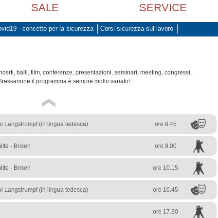
SALE
SERVICE
vid19 - concetto per la sicurezza
Corsi-sicurezza-sul-lavoro
rti, balli, film, conferenze, presentazioni, seminari, meeting, congressi,
Bressanone il programma è sempre molto variato!
pi Langstrumpf (in lingua tedesca)
ore 8.45
tte - Brixen
ore 9.00
tte - Brixen
ore 10.15
pi Langstrumpf (in lingua tedesca)
ore 10.45
ore 17.30