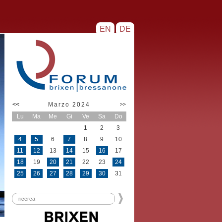
EN
DE
<<
Marzo 2024
>>
Lu
Ma
Me
Gi
Ve
Sa
Do
1
2
3
4
5
6
7
8
9
10
11
12
13
14
15
16
17
18
19
20
21
22
23
24
25
26
27
28
29
30
31