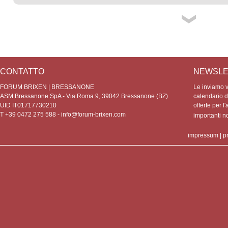
CONTATTO
NEWSLE
FORUM BRIXEN | BRESSANONE
Le inviamo vo
ASM Bressanone SpA - Via Roma 9, 39042 Bressanone (BZ)
calendario de
UID IT01717730210
offerte per l'
T +39 0472 275 588 -
info@forum-brixen.com
importanti 
impressum
|
p