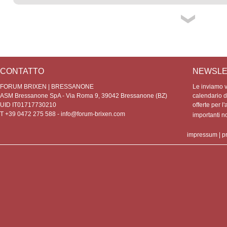
CONTATTO
NEWSLE
FORUM BRIXEN | BRESSANONE
Le inviamo vo
ASM Bressanone SpA - Via Roma 9, 39042 Bressanone (BZ)
calendario de
UID IT01717730210
offerte per l'
T +39 0472 275 588 -
info@forum-brixen.com
importanti 
impressum
|
p