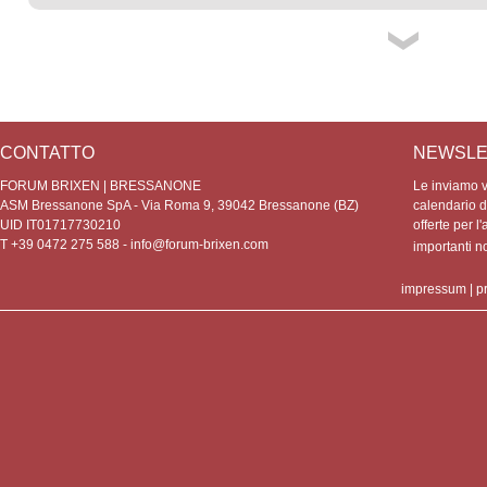
CONTATTO
NEWSLE
FORUM BRIXEN | BRESSANONE
Le inviamo vo
ASM Bressanone SpA - Via Roma 9, 39042 Bressanone (BZ)
calendario de
UID IT01717730210
offerte per l'
T +39 0472 275 588 -
info@forum-brixen.com
importanti 
impressum
|
p