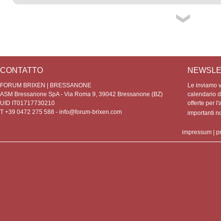
CONTATTO
NEWSLE
FORUM BRIXEN | BRESSANONE
Le inviamo vo
ASM Bressanone SpA - Via Roma 9, 39042 Bressanone (BZ)
calendario de
UID IT01717730210
offerte per l'
T +39 0472 275 588 -
info@forum-brixen.com
importanti 
impressum
|
p