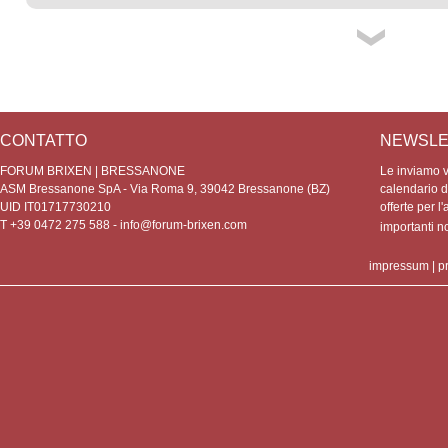
CONTATTO
NEWSLE
FORUM BRIXEN | BRESSANONE
Le inviamo vo
ASM Bressanone SpA - Via Roma 9, 39042 Bressanone (BZ)
calendario de
UID IT01717730210
offerte per l'
T +39 0472 275 588 -
info@forum-brixen.com
importanti 
impressum
|
p