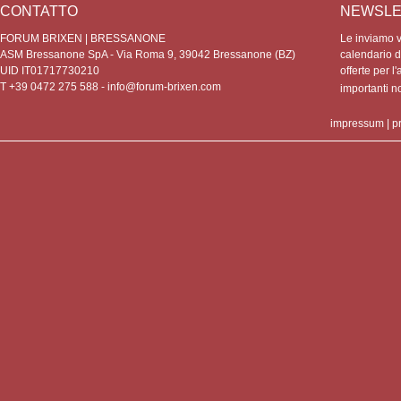
CONTATTO
NEWSLE
FORUM BRIXEN | BRESSANONE
Le inviamo vo
ASM Bressanone SpA - Via Roma 9, 39042 Bressanone (BZ)
calendario de
UID IT01717730210
offerte per l'
T +39 0472 275 588 -
info@forum-brixen.com
importanti 
impressum
|
p