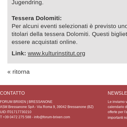
Jugendring.
Tessera Dolomiti:
Per alcuni eventi selezionati è previsto uno
titolari della tessera Dolomiti. Questi bigli
essere acquistati online.
Link:
www.kulturinstitut.org
« ritorna
CONTATTO
NEWSLE
FORUM BRIXEN | BRESSANONE
Le inviamo vo
ASM Bressanone SpA - Via Roma 9, 39042 Bressanone (BZ)
calendario de
UID IT01717730210
offerte per l'
T +39 0472 275 588 -
info@forum-brixen.com
importanti 