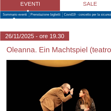
EVENTI
SALE
Sommario eventi
Prenotazione biglietti
Covid19 - concetto per la sicure
26/11/2025 - ore 19.30
Oleanna. Ein Machtspiel (teatro