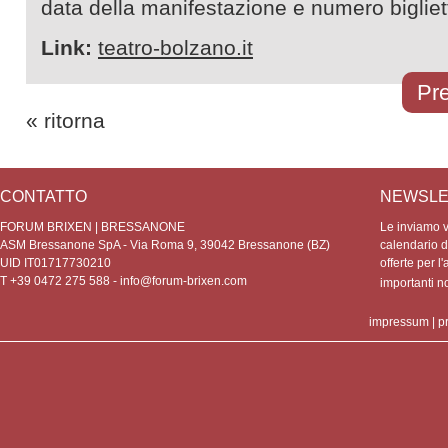
data della manifestazione e numero bigliett
Link:
teatro-bolzano.it
Pre
« ritorna
CONTATTO
NEWSLE
FORUM BRIXEN | BRESSANONE
Le inviamo vo
ASM Bressanone SpA - Via Roma 9, 39042 Bressanone (BZ)
calendario de
UID IT01717730210
offerte per l'
T +39 0472 275 588 -
info@forum-brixen.com
importanti 
impressum
|
p