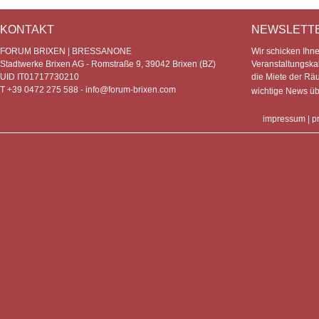
KONTAKT
NEWSLETT
FORUM BRIXEN | BRESSANONE
Wir schicken Ihn
Stadtwerke Brixen AG - Romstraße 9, 39042 Brixen (BZ)
Veranstaltungska
UID IT01717730210
die Miete der Rä
T +39 0472 275 588 -
info@forum-brixen.com
wichtige News ü
impressum
|
p