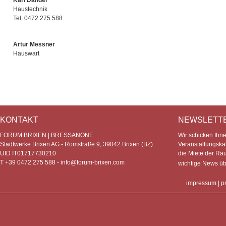
Haustechnik
Tel. 0472 275 588
Artur Messner
Hauswart
KONTAKT
NEWSLETT
FORUM BRIXEN | BRESSANONE
Wir schicken Ihn
Stadtwerke Brixen AG - Romstraße 9, 39042 Brixen (BZ)
Veranstaltungska
UID IT01717730210
die Miete der Rä
T +39 0472 275 588 -
info@forum-brixen.com
wichtige News ü
impressum
|
p