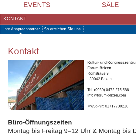
EVENTS
SÄLE
KONTAKT
Ihre Ansprechpartner
So erreichen Sie uns
Kontakt
Kultur- und Kongresszentr
Forum Brixen
Romstraße 9
I-39042 Brixen
Tel. (0039) 0472 275 588
info@forum-brixen.com
MwSt.-Nr.: 01717730210
Büro-Öffnungszeiten
Montag bis Freitag 9–12 Uhr & Montag bis 