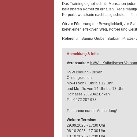
Das Training eignet sich für Menschen jeden 
belastbaren Körper zu erhalten. Regelmäßi
Körperbewusstsein nachhaltig schulen – für 
Ob zur Förderung der Beweglichkeit, zur Stab
bietet einen effektiven Weg, Körper und Geist
Referentin: Samira Gruber, Barbian, Pilates-
Anmeldung & Info:
Veranstalter:
KVW – Katholischer Verband
KVW Bildung - Brixen
Öffnungszeiten:
Mo–Fr von 8 Uhr bis 12 Uhr
und Mo–Do von 14 Uhr bis 17 Uhr
Hofgasse 2, 39042 Brixen
Tel. 0472 207 978
Teilnahme nur mit Anmeldung!
Weitere Termine:
29.09.2025 - 17:30 Uhr
06.10.2025 - 17:30 Uhr
13.10.2025 - 17:30 Uhr