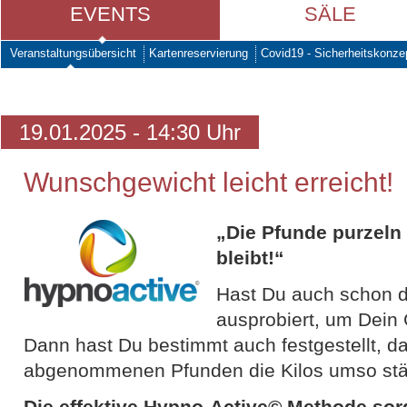
EVENTS
SÄLE
Veranstaltungsübersicht
Kartenreservierung
Covid19 - Sicherheitskonze
19.01.2025 - 14:30 Uhr
Wunschgewicht leicht erreicht!
„Die Pfunde purzeln
bleibt!“
Hast Du auch schon d
ausprobiert, um Dein
Dann hast Du bestimmt auch festgestellt, d
abgenommenen Pfunden die Kilos umso stä
Die effektive Hypno-Active© Methode sorgt