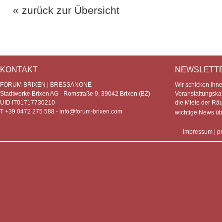
« zurück zur Übersicht
KONTAKT
NEWSLETT
FORUM BRIXEN | BRESSANONE
Wir schicken Ihn
Stadtwerke Brixen AG - Romstraße 9, 39042 Brixen (BZ)
Veranstaltungska
UID IT01717730210
die Miete der Rä
T +39 0472 275 588 -
info@forum-brixen.com
wichtige News ü
impressum
|
p