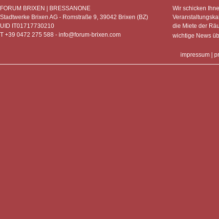
FORUM BRIXEN | BRESSANONE
Wir schicken Ihn
Stadtwerke Brixen AG - Romstraße 9, 39042 Brixen (BZ)
Veranstaltungska
UID IT01717730210
die Miete der Rä
T +39 0472 275 588 -
info@forum-brixen.com
wichtige News ü
impressum
|
p