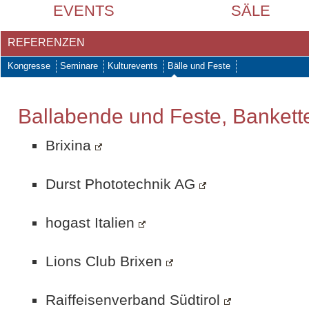
EVENTS
SÄLE
REFERENZEN
Kongresse
Seminare
Kulturevents
Bälle und Feste
Ballabende und Feste, Bankette
Brixina
Durst Phototechnik AG
hogast Italien
Lions Club Brixen
Raiffeisenverband Südtirol