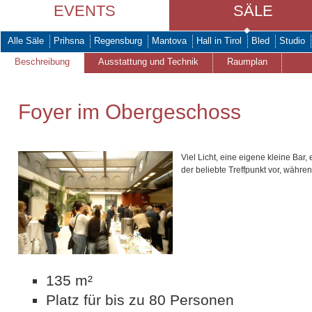
EVENTS
SÄLE
Alle Säle
Prihsna
Regensburg
Mantova
Hall in Tirol
Bled
Studio
Beschreibung
Ausstattung und Technik
Raumplan
Foyer im Obergeschoss
Viel Licht, eine eigene kleine Bar
der beliebte Treffpunkt vor, währe
135 m²
Platz für bis zu 80 Personen