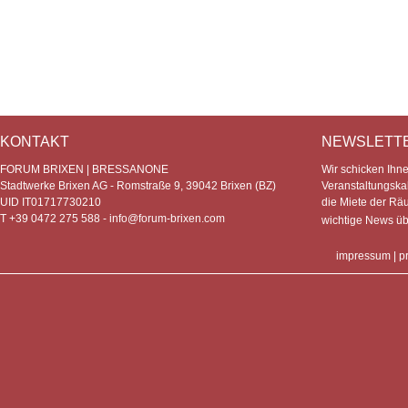
KONTAKT
NEWSLETT
FORUM BRIXEN | BRESSANONE
Wir schicken Ihn
Stadtwerke Brixen AG - Romstraße 9, 39042 Brixen (BZ)
Veranstaltungska
UID IT01717730210
die Miete der Rä
T +39 0472 275 588 -
info@forum-brixen.com
wichtige News ü
impressum
|
p