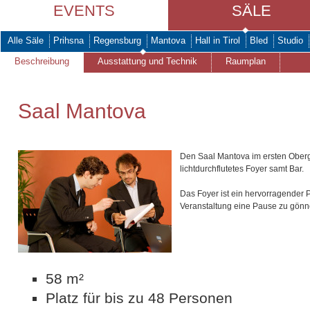
EVENTS
SÄLE
Alle Säle
Prihsna
Regensburg
Mantova
Hall in Tirol
Bled
Studio
Beschreibung
Ausstattung und Technik
Raumplan
Saal Mantova
Den Saal Mantova im ersten Oberg
lichtdurchflutetes Foyer samt Bar.
Das Foyer ist ein hervorragender 
Veranstaltung eine Pause zu gönn
58 m²
Platz für bis zu 48 Personen