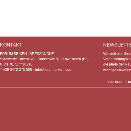
KONTAKT
NEWSLETT
FORUM BRIXEN | BRESSANONE
Wir schicken Ihn
Stadtwerke Brixen AG - Romstraße 9, 39042 Brixen (BZ)
Veranstaltungska
UID IT01717730210
die Miete der Rä
T +39 0472 275 588 -
info@forum-brixen.com
wichtige News ü
impressum
|
p