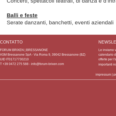
Concerti, spettacoli teatrali, di danza e d’in
Balli e feste
Serate danzanti, banchetti, eventi aziendali
CONTATTO
NEWSLE
FORUM BRIXEN | BRESSANONE
Le inviamo vo
ASM Bressanone SpA - Via Roma 9, 39042 Bressanone (BZ)
calendario de
UID IT01717730210
offerte per l'
T +39 0472 275 588 -
info@forum-brixen.com
importanti 
impressum
|
p