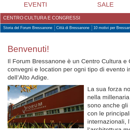
EVENTI
SALE
CENTRO CULTURA E CONGRESSI
Storia del Forum Bressanone
Città di Bressanone
10 motivi per Bressa
Benvenuti!
Il Forum Bressanone è un Centro Cultura e 
convegni e location per ogni tipo di evento in
dell’Alto Adige.
La sua forza no
nella millenari
sono anche gli 
con le principali
internazionali,
l’architettura 