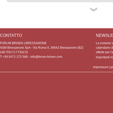
CONTATTO
NEWSLE
FORUM BRIXEN | BRESSANONE
Le inviamo vo
ASM Bressanone SpA - Via Roma 9, 39042 Bressanone (BZ)
calendario de
UID IT01717730210
offerte per l'
T +39 0472 275 588 -
info@forum-brixen.com
importanti 
impressum
|
p