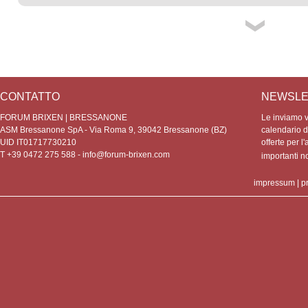
CONTATTO
NEWSLE
FORUM BRIXEN | BRESSANONE
Le inviamo vo
ASM Bressanone SpA - Via Roma 9, 39042 Bressanone (BZ)
calendario de
UID IT01717730210
offerte per l'
T +39 0472 275 588 -
info@forum-brixen.com
importanti 
impressum
|
p