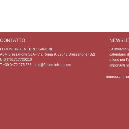
CONTATTO
NEWSLE
FORUM BRIXEN | BRESSANONE
Le inviamo vo
ASM Bressanone SpA - Via Roma 9, 39042 Bressanone (BZ)
calendario de
UID IT01717730210
offerte per l'
T +39 0472 275 588 -
info@forum-brixen.com
importanti 
impressum
|
p