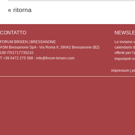
« ritorna
CONTATTO
NEWSLE
FORUM BRIXEN | BRESSANONE
Le inviamo vo
ASM Bressanone SpA - Via Roma 9, 39042 Bressanone (BZ)
calendario de
UID IT01717730210
offerte per l'
T +39 0472 275 588 -
info@forum-brixen.com
importanti 
impressum
|
p