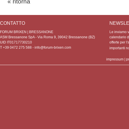
« ritorna
CONTATTO
NEWSLE
FORUM BRIXEN | BRESSANONE
Le inviamo vo
ASM Bressanone SpA - Via Roma 9, 39042 Bressanone (BZ)
calendario de
UID IT01717730210
offerte per l'
T +39 0472 275 588 -
info@forum-brixen.com
importanti 
impressum
|
p