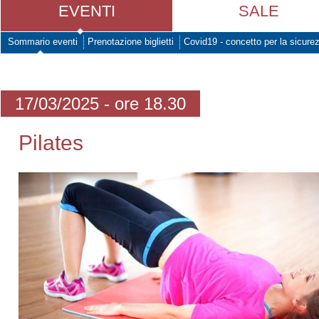
EVENTI
SALE
Sommario eventi
Prenotazione biglietti
Covid19 - concetto per la sicure
17/03/2025 - ore 18.30
Pilates