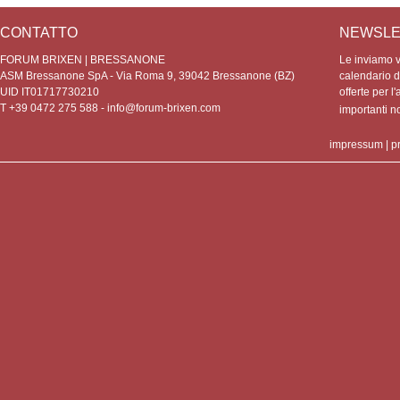
CONTATTO
NEWSLE
FORUM BRIXEN | BRESSANONE
Le inviamo vo
ASM Bressanone SpA - Via Roma 9, 39042 Bressanone (BZ)
calendario de
UID IT01717730210
offerte per l'
T +39 0472 275 588 -
info@forum-brixen.com
importanti 
impressum
|
p