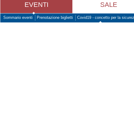
EVENTI
SALE
Sommario eventi
Prenotazione biglietti
Covid19 - concetto per la sicure