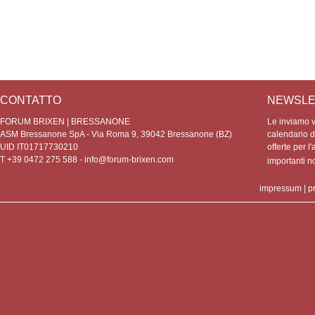
CONTATTO
NEWSLE
FORUM BRIXEN | BRESSANONE
Le inviamo vo
ASM Bressanone SpA - Via Roma 9, 39042 Bressanone (BZ)
calendario de
UID IT01717730210
offerte per l'
T +39 0472 275 588 -
info@forum-brixen.com
importanti 
impressum
|
p