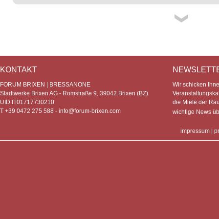
KONTAKT
NEWSLETT
FORUM BRIXEN | BRESSANONE
Wir schicken Ihn
Stadtwerke Brixen AG - Romstraße 9, 39042 Brixen (BZ)
Veranstaltungska
UID IT01717730210
die Miete der Rä
T +39 0472 275 588 -
info@forum-brixen.com
wichtige News ü
impressum
|
p