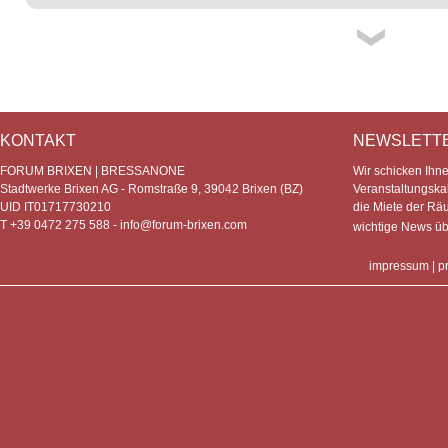
KONTAKT
NEWSLETT
FORUM BRIXEN | BRESSANONE
Wir schicken Ihn
Stadtwerke Brixen AG - Romstraße 9, 39042 Brixen (BZ)
Veranstaltungska
UID IT01717730210
die Miete der Rä
T +39 0472 275 588 -
info@forum-brixen.com
wichtige News ü
impressum
|
p