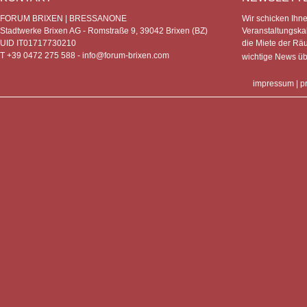
FORUM BRIXEN | BRESSANONE
Wir schicken Ihn
Stadtwerke Brixen AG - Romstraße 9, 39042 Brixen (BZ)
Veranstaltungska
UID IT01717730210
die Miete der Rä
T +39 0472 275 588 -
info@forum-brixen.com
wichtige News ü
impressum
|
p