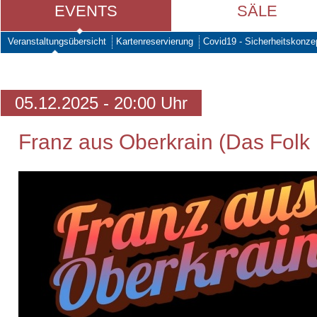
EVENTS
SÄLE
Veranstaltungsübersicht
Kartenreservierung
Covid19 - Sicherheitskonze
05.12.2025 - 20:00 Uhr
Franz aus Oberkrain (Das Folk 