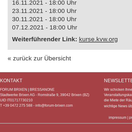
16.11.2021 - 18:00 Uhr
23.11.2021 - 18:00 Uhr
30.11.2021 - 18:00 Uhr
07.12.2021 - 18:00 Uhr
Weiterführender Link:
kurse.kvw.org
« zurück zur Übersicht
KONTAKT
NEWSLETT
FORUM BRIXEN | BRESSANONE
Wir schicken Ihn
Stadtwerke Brixen AG - Romstraße 9, 39042 Brixen (BZ)
Veranstaltungska
UID IT01717730210
die Miete der Rä
T +39 0472 275 588 -
info@forum-brixen.com
wichtige News ü
impressum
|
p