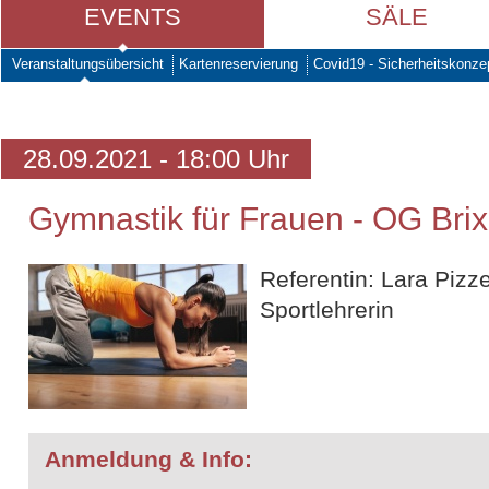
EVENTS
SÄLE
Veranstaltungsübersicht
Kartenreservierung
Covid19 - Sicherheitskonze
28.09.2021 - 18:00 Uhr
Gymnastik für Frauen - OG Bri
Referentin: Lara Pizzet
Sportlehrerin
Anmeldung & Info: