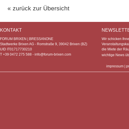
« zurück zur Übersicht
KONTAKT
NEWSLETT
FORUM BRIXEN | BRESSANONE
Wir schicken Ihn
Stadtwerke Brixen AG - Romstraße 9, 39042 Brixen (BZ)
Veranstaltungska
UID IT01717730210
die Miete der Rä
T +39 0472 275 588 -
info@forum-brixen.com
wichtige News ü
impressum
|
p