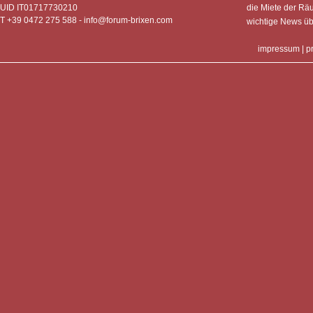
UID IT01717730210
die Miete der Rä
T +39 0472 275 588 -
info@forum-brixen.com
wichtige News ü
impressum
|
p