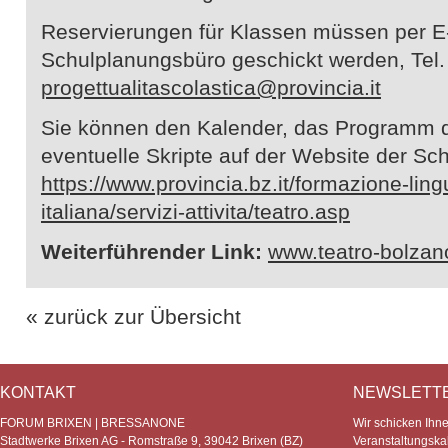
Reservierungen für Klassen müssen per E
Schulplanungsbüro geschickt werden, Tel.
progettualitascolastica@provincia.it
Sie können den Kalender, das Programm 
eventuelle Skripte auf der Website der Sc
https://www.provincia.bz.it/formazione-lin
italiana/servizi-attivita/teatro.asp
Weiterführender Link:
www.teatro-bolzano
« zurück zur Übersicht
KONTAKT
NEWSLETT
FORUM BRIXEN | BRESSANONE
Wir schicken Ihn
Stadtwerke Brixen AG - Romstraße 9, 39042 Brixen (BZ)
Veranstaltungska