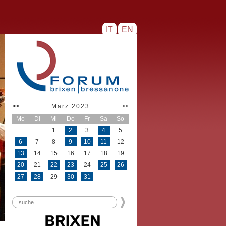
IT
EN
<<
März 2023
>>
Mo
Di
Mi
Do
Fr
Sa
So
1
2
3
4
5
6
7
8
9
10
11
12
13
14
15
16
17
18
19
20
21
22
23
24
25
26
27
28
29
30
31