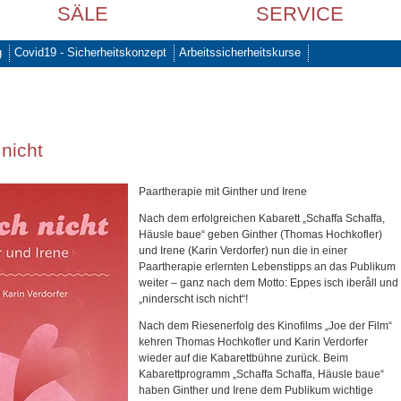
SÄLE
SERVICE
g
Covid19 - Sicherheitskonzept
Arbeitssicherheitskurse
 nicht
Paartherapie mit Ginther und Irene
Nach dem erfolgreichen Kabarett „Schaffa Schaffa,
Häusle baue“ geben Ginther (Thomas Hochkofler)
und Irene (Karin Verdorfer) nun die in einer
Paartherapie erlernten Lebenstipps an das Publikum
weiter – ganz nach dem Motto: Eppes isch iberåll und
„ninderscht isch nicht“!
Nach dem Riesenerfolg des Kinofilms „Joe der Film“
kehren Thomas Hochkofler und Karin Verdorfer
wieder auf die Kabarettbühne zurück. Beim
Kabarettprogramm „Schaffa Schaffa, Häusle baue“
haben Ginther und Irene dem Publikum wichtige