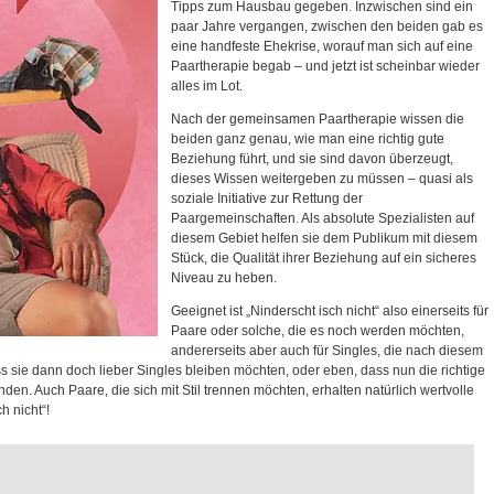
Tipps zum Hausbau gegeben. Inzwischen sind ein
paar Jahre vergangen, zwischen den beiden gab es
eine handfeste Ehekrise, worauf man sich auf eine
Paartherapie begab – und jetzt ist scheinbar wieder
alles im Lot.
Nach der gemeinsamen Paartherapie wissen die
beiden ganz genau, wie man eine richtig gute
Beziehung führt, und sie sind davon überzeugt,
dieses Wissen weitergeben zu müssen – quasi als
soziale Initiative zur Rettung der
Paargemeinschaften. Als absolute Spezialisten auf
diesem Gebiet helfen sie dem Publikum mit diesem
Stück, die Qualität ihrer Beziehung auf ein sicheres
Niveau zu heben.
Geeignet ist „Ninderscht isch nicht“ also einerseits für
Paare oder solche, die es noch werden möchten,
andererseits aber auch für Singles, die nach diesem
s sie dann doch lieber Singles bleiben möchten, oder eben, dass nun die richtige
den. Auch Paare, die sich mit Stil trennen möchten, erhalten natürlich wertvolle
h nicht“!