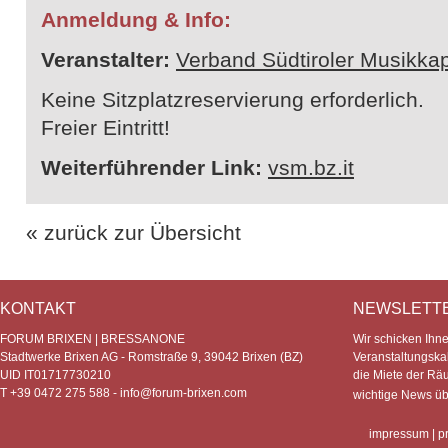
Anmeldung & Info:
Veranstalter:
Verband Südtiroler Musikkap
Keine Sitzplatzreservierung erforderlich.
Freier Eintritt!
Weiterführender Link:
vsm.bz.it
« zurück zur Übersicht
KONTAKT
NEWSLETT
FORUM BRIXEN | BRESSANONE
Wir schicken Ihn
Stadtwerke Brixen AG - Romstraße 9, 39042 Brixen (BZ)
Veranstaltungska
UID IT01717730210
die Miete der Rä
T +39 0472 275 588 -
info@forum-brixen.com
wichtige News ü
impressum
|
p