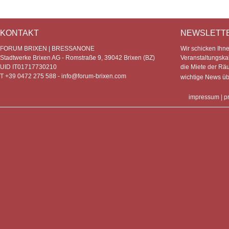
KONTAKT
NEWSLETT
FORUM BRIXEN | BRESSANONE
Wir schicken Ihn
Stadtwerke Brixen AG - Romstraße 9, 39042 Brixen (BZ)
Veranstaltungska
UID IT01717730210
die Miete der Rä
T +39 0472 275 588 -
info@forum-brixen.com
wichtige News ü
impressum
|
p