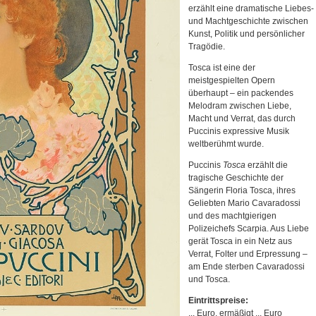
erzählt eine dramatische Liebes-
und Machtgeschichte zwischen
Kunst, Politik und persönlicher
Tragödie.
Tosca ist eine der
meistgespielten Opern
überhaupt – ein packendes
Melodram zwischen Liebe,
Macht und Verrat, das durch
Puccinis expressive Musik
weltberühmt wurde.
Puccinis
Tosca
erzählt die
tragische Geschichte der
Sängerin Floria Tosca, ihres
Geliebten Mario Cavaradossi
und des machtgierigen
Polizeichefs Scarpia. Aus Liebe
gerät Tosca in ein Netz aus
Verrat, Folter und Erpressung –
am Ende sterben Cavaradossi
und Tosca.
Eintrittspreise:
... Euro, ermäßigt ... Euro