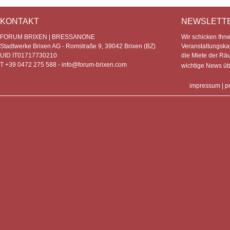
KONTAKT
NEWSLETT
FORUM BRIXEN | BRESSANONE
Wir schicken Ihn
Stadtwerke Brixen AG - Romstraße 9, 39042 Brixen (BZ)
Veranstaltungska
UID IT01717730210
die Miete der Rä
T +39 0472 275 588 -
info@forum-brixen.com
wichtige News ü
impressum
|
p