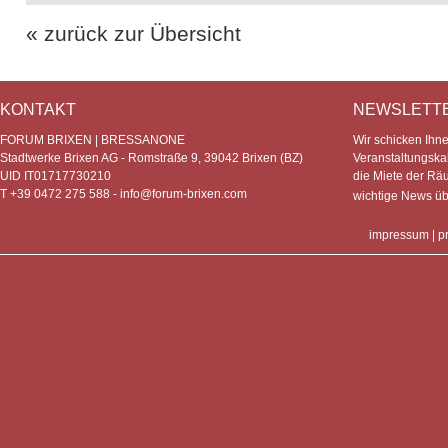
« zurück zur Übersicht
KONTAKT
NEWSLETT
FORUM BRIXEN | BRESSANONE
Wir schicken Ihn
Stadtwerke Brixen AG - Romstraße 9, 39042 Brixen (BZ)
Veranstaltungska
UID IT01717730210
die Miete der Rä
T +39 0472 275 588 -
info@forum-brixen.com
wichtige News ü
impressum
|
p